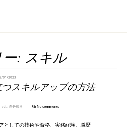
ー:
スキル
3/01/2023
立つスキルアップの方法
スキル
,
自分磨き
No comments
アとしての技術や資格、実務経験、職歴