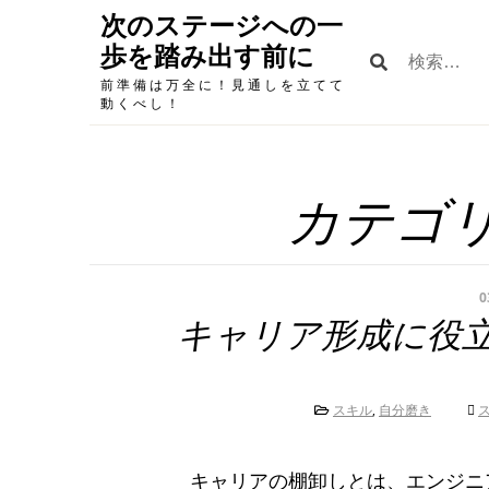
Skip
次のステージへの一
to
歩を踏み出す前に
検
content
索:
前準備は万全に！見通しを立てて
動くべし！
カテゴリ
0
キャリア形成に役
スキル
,
自分磨き
キャリアの棚卸しとは、エンジニ